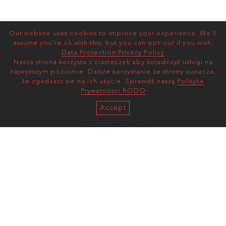
Our website uses cookies to improve your experience. We'll
assume you're ok with this, but you can opt-out if you wish.
Data Protection Privacy Policy
Nasza strona korzysta z ciasteczek aby świadczyć usługi na
najwyższym poziomie. Dalsze korzystanie ze strony oznacza,
że zgadzasz sie na ich użycie. Sprawdź naszą
Polityke
Prywatnosci RODO
Accept
All rights reserved © 2026
AS MANAGEMENT
Terms and Conditions |
Privacy Policy
mediaslide model agency software
ul. Wawelska 78/30
02-093, Warszawa, Poland
(enter via Zygmunta Glogera 1)
artur@asmanagement.pl