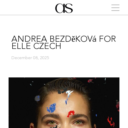
ANDREA BEZDěKOVá FOR
ELLE CZECH
December 08, 2025