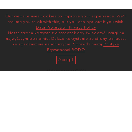
Our website uses cookies to improve your experience. We'll
assume you're ok with this, but you can opt-out if you wish.
Data Protection Privacy Policy
Nasza strona korzysta z ciasteczek aby świadczyć usługi na
najwyższym poziomie. Dalsze korzystanie ze strony oznacza,
że zgadzasz sie na ich użycie. Sprawdź naszą
Polityke
Prywatnosci RODO
Accept
All rights reserved © 2026
AS MANAGEMENT
Terms and Conditions |
Privacy Policy
mediaslide model agency software
ul. Wawelska 78/30
02-093, Warszawa, Poland
(enter via Zygmunta Glogera 1)
artur@asmanagement.pl
+48 884 606 626