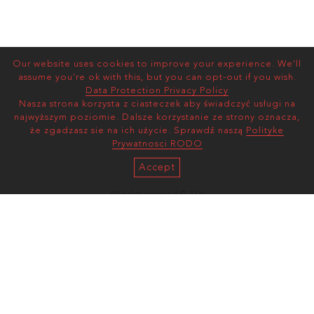
Our website uses cookies to improve your experience. We'll
assume you're ok with this, but you can opt-out if you wish.
Data Protection Privacy Policy
Nasza strona korzysta z ciasteczek aby świadczyć usługi na
najwyższym poziomie. Dalsze korzystanie ze strony oznacza,
że zgadzasz sie na ich użycie. Sprawdź naszą
Polityke
Prywatnosci RODO
Accept
All rights reserved © 2026
AS MANAGEMENT
Terms and Conditions |
Privacy Policy
mediaslide model agency software
ul. Wawelska 78/30
02-093, Warszawa, Poland
(enter via Zygmunta Glogera 1)