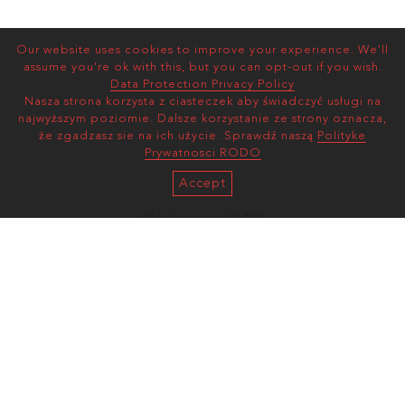
Our website uses cookies to improve your experience. We'll
assume you're ok with this, but you can opt-out if you wish.
Data Protection Privacy Policy
Nasza strona korzysta z ciasteczek aby świadczyć usługi na
najwyższym poziomie. Dalsze korzystanie ze strony oznacza,
że zgadzasz sie na ich użycie. Sprawdź naszą
Polityke
Prywatnosci RODO
Accept
All rights reserved © 2026
AS MANAGEMENT
Terms and Conditions |
Privacy Policy
mediaslide model agency software
ul. Wawelska 78/30
02-093, Warszawa, Poland
(enter via Zygmunta Glogera 1)
artur@asmanagement.pl
+48 884 606 626