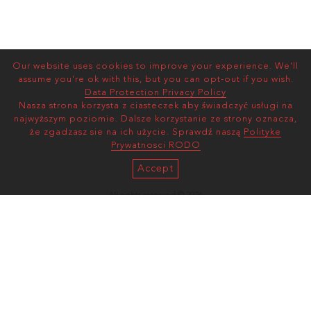
Our website uses cookies to improve your experience. We'll
assume you're ok with this, but you can opt-out if you wish.
Data Protection Privacy Policy
Nasza strona korzysta z ciasteczek aby świadczyć usługi na
najwyższym poziomie. Dalsze korzystanie ze strony oznacza,
że zgadzasz sie na ich użycie. Sprawdź naszą
Polityke
Prywatnosci RODO
Accept
All rights reserved © 2026
AS MANAGEMENT
Terms and Conditions |
Privacy Policy
mediaslide model agency software
ul. Wawelska 78/30
02-093, Warszawa, Poland
(enter via Zygmunta Glogera 1)