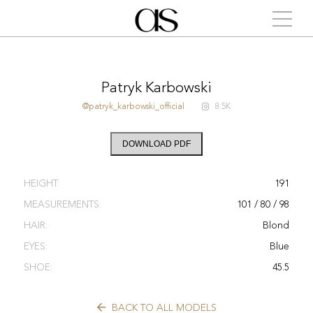
Patryk Karbowski
@patryk_karbowski_official
8.5K
DOWNLOAD PDF
HEIGHT:
191
MEASUREMENTS:
101 / 80 / 98
HAIR:
Blond
EYES:
Blue
SHOE:
45.5
BACK TO ALL MODELS