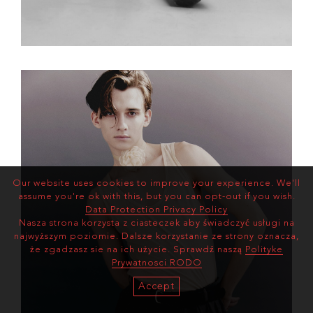
Our website uses cookies to improve your experience. We'll
assume you're ok with this, but you can opt-out if you wish.
Data Protection Privacy Policy
Nasza strona korzysta z ciasteczek aby świadczyć usługi na
najwyższym poziomie. Dalsze korzystanie ze strony oznacza,
że zgadzasz sie na ich użycie. Sprawdź naszą
Polityke
Prywatnosci RODO
Accept