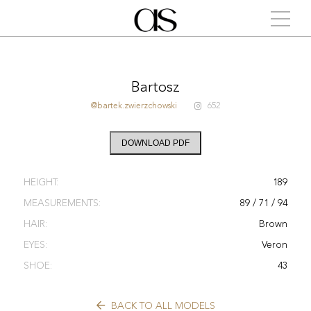
Bartosz
@bartek.zwierzchowski
652
DOWNLOAD PDF
HEIGHT:
189
MEASUREMENTS:
89 / 71 / 94
HAIR:
Brown
EYES:
Veron
SHOE:
43
BACK TO ALL MODELS