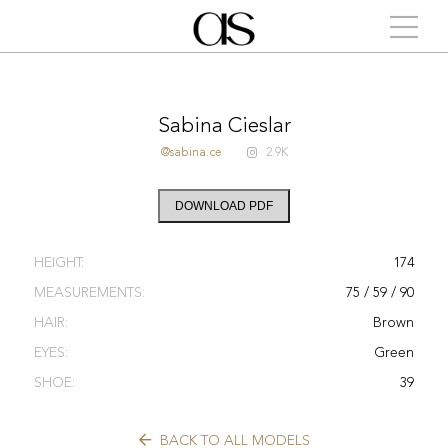
Sabina Cieslar
@sabina.ce
2.9K
DOWNLOAD PDF
HEIGHT:
174
MEASUREMENTS:
75 / 59 / 90
HAIR:
Brown
EYES:
Green
SHOE:
39
BACK TO ALL MODELS