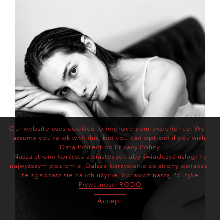
Our website uses cookies to improve your experience. We'll
assume you're ok with this, but you can opt-out if you wish.
Data Protection Privacy Policy
Nasza strona korzysta z ciasteczek aby świadczyć usługi na
najwyższym poziomie. Dalsze korzystanie ze strony oznacza,
że zgadzasz sie na ich użycie. Sprawdź naszą
Polityke
Prywatnosci RODO
Accept