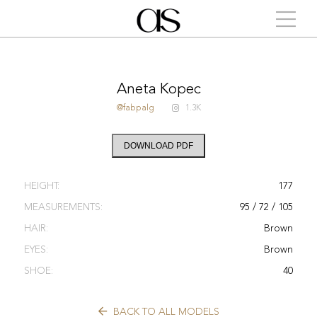
Aneta Kopec
@fabpalg
1.3K
DOWNLOAD PDF
HEIGHT:
177
MEASUREMENTS:
95 / 72 / 105
HAIR:
Brown
EYES:
Brown
SHOE:
40
BACK TO ALL MODELS