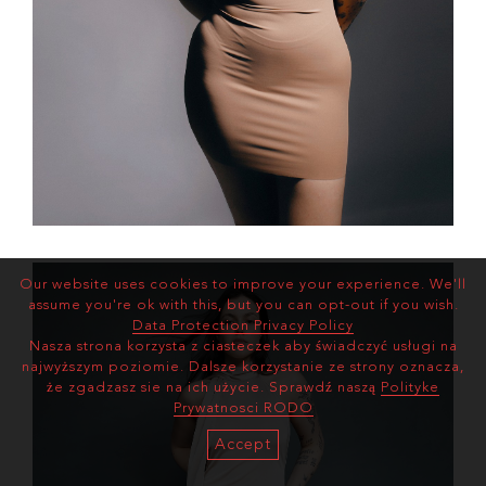
Our website uses cookies to improve your experience. We'll
assume you're ok with this, but you can opt-out if you wish.
Data Protection Privacy Policy
Nasza strona korzysta z ciasteczek aby świadczyć usługi na
najwyższym poziomie. Dalsze korzystanie ze strony oznacza,
że zgadzasz sie na ich użycie. Sprawdź naszą
Polityke
Prywatnosci RODO
Accept