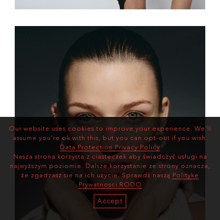
Our website uses cookies to improve your experience. We'll
assume you're ok with this, but you can opt-out if you wish.
Data Protection Privacy Policy
Nasza strona korzysta z ciasteczek aby świadczyć usługi na
najwyższym poziomie. Dalsze korzystanie ze strony oznacza,
że zgadzasz sie na ich użycie. Sprawdź naszą
Polityke
Prywatnosci RODO
Accept