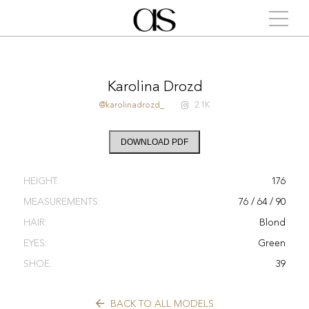
Karolina Drozd
@karolinadrozd_
2.1K
DOWNLOAD PDF
HEIGHT:
176
MEASUREMENTS:
76 / 64 / 90
HAIR:
Blond
EYES:
Green
SHOE:
39
BACK TO ALL MODELS