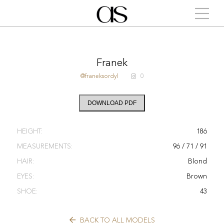
Franek
@franeksordyl
0
DOWNLOAD PDF
HEIGHT:
186
MEASUREMENTS:
96 / 71 / 91
HAIR:
Blond
EYES:
Brown
SHOE:
43
BACK TO ALL MODELS