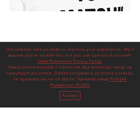
Our website uses cookies to improve your experience. We'll
assume you're ok with this, but you can opt-out if you wish.
Data Protection Privacy Policy
Nasza strona korzysta z ciasteczek aby świadczyć usługi na
najwyższym poziomie. Dalsze korzystanie ze strony oznacza,
że zgadzasz sie na ich użycie. Sprawdź naszą
Polityke
Prywatnosci RODO
Accept
All rights reserved © 2026
AS MANAGEMENT
Terms and Conditions |
Privacy Policy
mediaslide model agency software