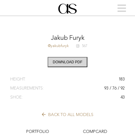
Jakub Furyk
@yakubfuryk
567
DOWNLOAD PDF
HEIGHT:
183
MEASUREMENTS:
93 / 76 / 92
SHOE:
43
BACK TO ALL MODELS
PORTFOLIO
COMPCARD