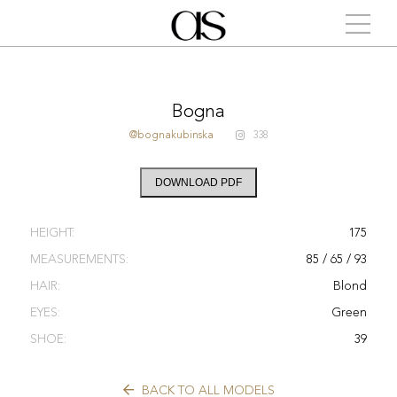
Bogna
@bognakubinska
338
DOWNLOAD PDF
HEIGHT:
175
MEASUREMENTS:
85 / 65 / 93
HAIR:
Blond
EYES:
Green
SHOE:
39
BACK TO ALL MODELS