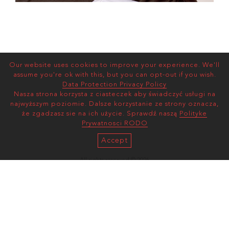
Our website uses cookies to improve your experience. We'll
assume you're ok with this, but you can opt-out if you wish.
Data Protection Privacy Policy
Nasza strona korzysta z ciasteczek aby świadczyć usługi na
najwyższym poziomie. Dalsze korzystanie ze strony oznacza,
że zgadzasz sie na ich użycie. Sprawdź naszą
Polityke
Prywatnosci RODO
Accept
All rights reserved © 2026
AS MANAGEMENT
Terms and Conditions |
Privacy Policy
mediaslide model agency software
ul. Wawelska 78/30
02-093, Warszawa, Poland