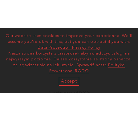
Our website uses cookies to improve your experience. We'll
assume you're ok with this, but you can opt-out if you wish.
Data Protection Privacy Policy
Nasza strona korzysta z ciasteczek aby świadczyć usługi na
najwyższym poziomie. Dalsze korzystanie ze strony oznacza,
że zgadzasz sie na ich użycie. Sprawdź naszą
Polityke
Prywatnosci RODO
Accept
All rights reserved © 2026
AS MANAGEMENT
Terms and Conditions |
Privacy Policy
mediaslide model agency software
ul. Wawelska 78/30
02-093, Warszawa, Poland