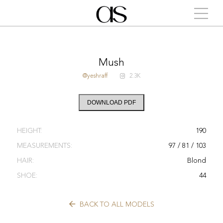
Mush
@yeshraff
2.3K
DOWNLOAD PDF
HEIGHT:
190
MEASUREMENTS:
97 / 81 / 103
HAIR:
Blond
SHOE:
44
BACK TO ALL MODELS