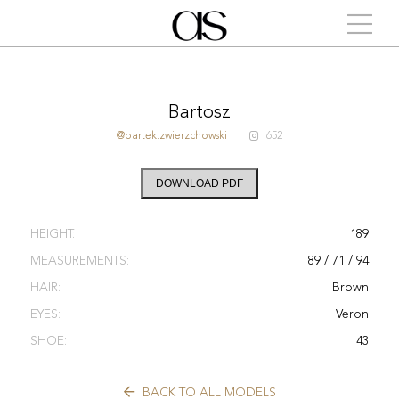
Bartosz
@bartek.zwierzchowski
652
DOWNLOAD PDF
HEIGHT:
189
MEASUREMENTS:
89 / 71 / 94
HAIR:
Brown
EYES:
Veron
SHOE:
43
BACK TO ALL MODELS