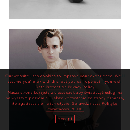
Our website uses cookies to improve your experience. We'll
assume you're ok with this, but you can opt-out if you wish.
Data Protection Privacy Policy
Nasza strona korzysta z ciasteczek aby świadczyć usługi na
najwyższym poziomie. Dalsze korzystanie ze strony oznacza,
że zgadzasz sie na ich użycie. Sprawdź naszą
Polityke
Prywatnosci RODO
Accept