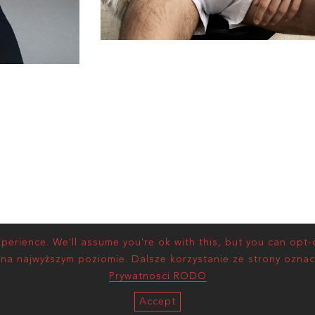
erience. We'll assume you're ok with this, but you can opt-o
 na najwyższym poziomie. Dalsze korzystanie ze strony oznac
Prywatnosci RODO
Accept