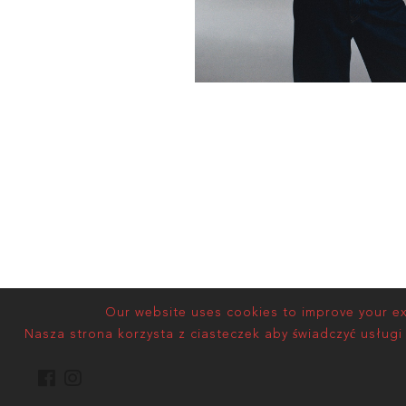
Our website uses cookies to improve your exp
Nasza strona korzysta z ciasteczek aby świadczyć usługi