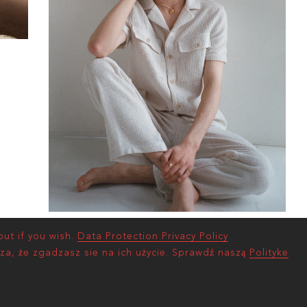
ut if you wish.
Data Protection Privacy Policy
za, że zgadzasz sie na ich użycie. Sprawdź naszą
Polityke