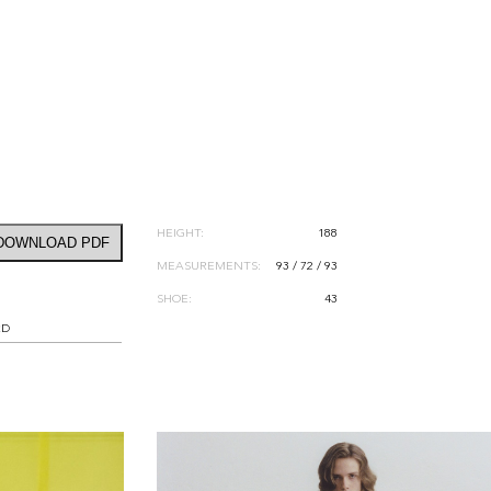
HEIGHT:
188
DOWNLOAD PDF
MEASUREMENTS:
93 / 72 / 93
SHOE:
43
RD