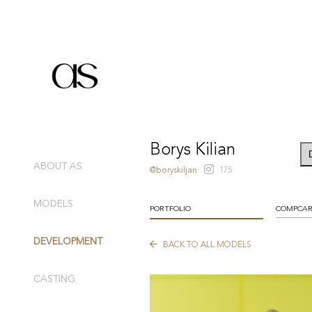
Borys Kilian
ABOUT AS
@boryskiljan
175
MODELS
PORTFOLIO
COMPCA
DEVELOPMENT
BACK TO ALL MODELS
CASTING