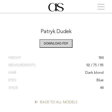
Patryk Dudek
DOWNLOAD PDF
HEIGHT:
184
MEASUREMENTS:
92 / 75 / 95
HAIR:
Dark blond
EYES:
Blue
SHOE:
44
BACK TO ALL MODELS