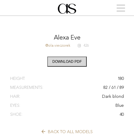
Alexa Eve
@ola.vieczorek
426
DOWNLOAD PDF
HEIGHT:
180
MEASUREMENTS:
82 / 61 / 89
HAIR:
Dark blond
EYES:
Blue
SHOE:
40
BACK TO ALL MODELS