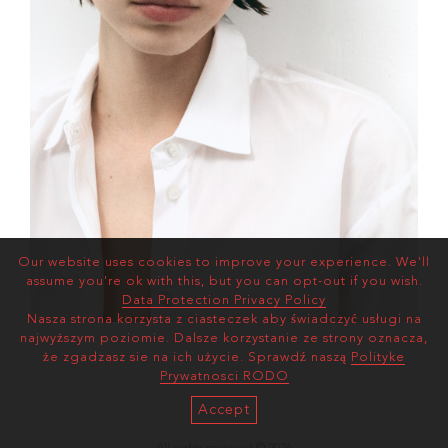
Our website uses cookies to improve your experience. We'll
assume you're ok with this, but you can opt-out if you wish.
Data Protection Privacy Policy
Nasza strona korzysta z ciasteczek aby świadczyć usługi na
najwyższym poziomie. Dalsze korzystanie ze strony oznacza,
że zgadzasz sie na ich użycie. Sprawdź naszą
Polityke
Prywatnosci RODO
Accept