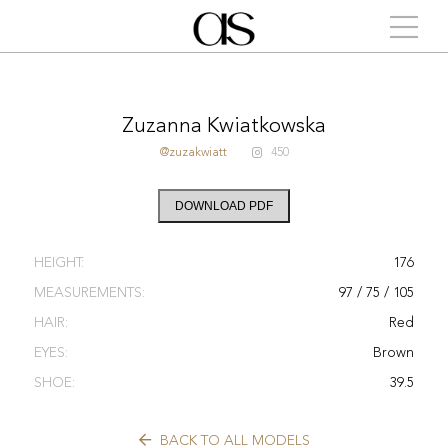
Zuzanna Kwiatkowska
@zuzakwiatt
450
DOWNLOAD PDF
HEIGHT:
176
MEASUREMENTS:
97 / 75 / 105
HAIR:
Red
EYES:
Brown
SHOE:
39.5
BACK TO ALL MODELS