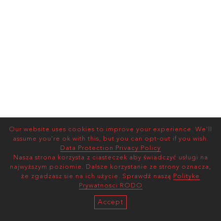
Our website uses cookies to improve your experience. We'll
assume you're ok with this, but you can opt-out if you wish.
Data Protection Privacy Policy
Nasza strona korzysta z ciasteczek aby świadczyć usługi na
najwyższym poziomie. Dalsze korzystanie ze strony oznacza,
że zgadzasz sie na ich użycie. Sprawdź naszą
Polityke
Prywatnosci RODO
Accept