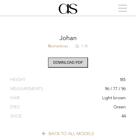
Johan
@johanbraz
9.3K
DOWNLOAD PDF
HEIGHT:
185
MEASUREMENTS:
96 / 77 / 96
HAIR:
Light brown
EYES:
Green
SHOE:
44
BACK TO ALL MODELS