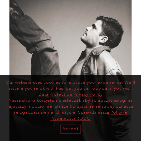
Our website uses cookies to improve your experience. We'll
assume you're ok with this, but you can opt-out if you wish.
Data Protection Privacy Policy
Nasza strona korzysta z ciasteczek aby świadczyć usługi na
najwyższym poziomie. Dalsze korzystanie ze strony oznacza,
że zgadzasz sie na ich użycie. Sprawdź naszą
Polityke
Prywatnosci RODO
Accept