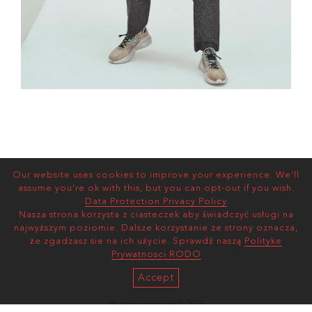
Our website uses cookies to improve your experience. We'll
assume you're ok with this, but you can opt-out if you wish.
Data Protection Privacy Policy
Nasza strona korzysta z ciasteczek aby świadczyć usługi na
najwyższym poziomie. Dalsze korzystanie ze strony oznacza,
że zgadzasz sie na ich użycie. Sprawdź naszą
Polityke
Prywatnosci RODO
Accept
All rights reserved © 2026