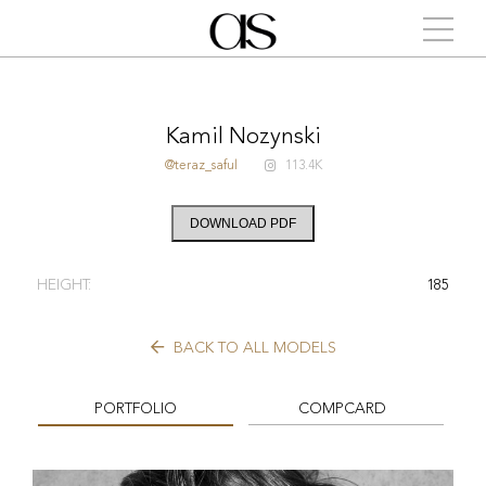
Kamil Nozynski
@teraz_saful
113.4K
DOWNLOAD PDF
HEIGHT:
185
BACK TO ALL MODELS
PORTFOLIO
COMPCARD