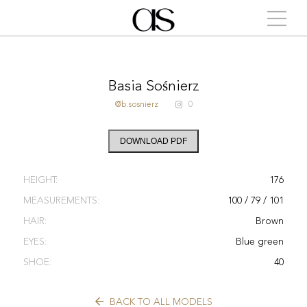
Basia Sośnierz
@b.sosnierz
0
DOWNLOAD PDF
HEIGHT:
176
MEASUREMENTS:
100 / 79 / 101
HAIR:
Brown
EYES:
Blue green
SHOE:
40
BACK TO ALL MODELS