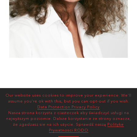
Our website uses cookies to improve your experience. We'll
assume you're ok with this, but you can opt-out if you wish.
Data Protection Privacy Policy
Nasza strona korzysta z ciasteczek aby świadczyć usługi na
najwyższym poziomie. Dalsze korzystanie ze strony oznacza,
że zgadzasz sie na ich użycie. Sprawdź naszą
Polityke
Prywatnosci RODO