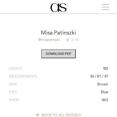
Misa Patinszki
@misapatinszki
21.4K
DOWNLOAD PDF
HEIGHT:
185
MEASUREMENTS:
96 / 81 / 97
HAIR:
Brown
EYES:
Blue
SHOE:
44.5
BACK TO ALL MODELS