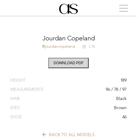
Jourdan Copeland
@jourdancopeland
3.3K
DOWNLOAD PDF
HEIGHT:
189
MEASUREMENTS:
96 / 78 / 97
HAIR:
Black
EYES:
Brown
SHOE:
46
BACK TO ALL MODELS