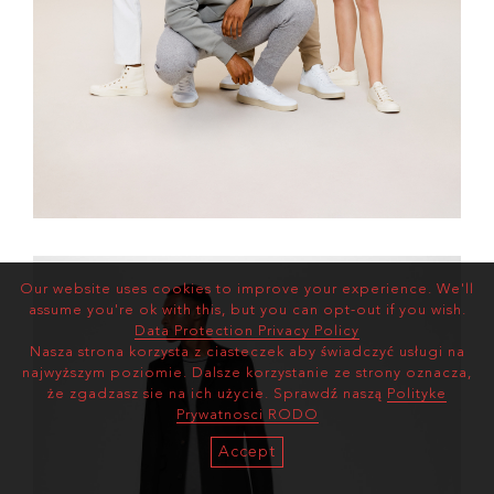
Our website uses cookies to improve your experience. We'll
assume you're ok with this, but you can opt-out if you wish.
Data Protection Privacy Policy
Nasza strona korzysta z ciasteczek aby świadczyć usługi na
najwyższym poziomie. Dalsze korzystanie ze strony oznacza,
że zgadzasz sie na ich użycie. Sprawdź naszą
Polityke
Prywatnosci RODO
Accept