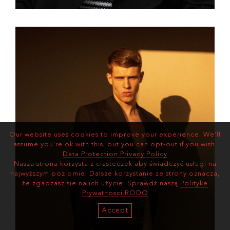
Our website uses cookies to improve your experience. We'll
assume you're ok with this, but you can opt-out if you wish.
Data Protection Privacy Policy
Nasza strona korzysta z ciasteczek aby świadczyć usługi na
najwyższym poziomie. Dalsze korzystanie ze strony oznacza,
że zgadzasz sie na ich użycie. Sprawdź naszą
Polityke
Prywatnosci RODO
Accept