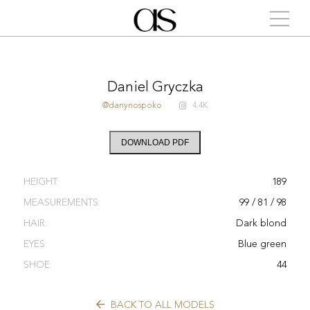
Daniel Gryczka
@danynospoko
4.4K
DOWNLOAD PDF
HEIGHT:
189
MEASUREMENTS:
99 / 81 / 98
HAIR:
Dark blond
EYES:
Blue green
SHOE:
44
BACK TO ALL MODELS