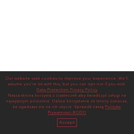
Our website uses cookies to improve your experience. We'll
assume you're ok with this, but you can opt-out if you wish.
Data Protection Privacy Policy
Nasza strona korzysta z ciasteczek aby świadczyć usługi na
najwyższym poziomie. Dalsze korzystanie ze strony oznacza,
że zgadzasz sie na ich użycie. Sprawdź naszą
Polityke
Prywatnosci RODO
Accept