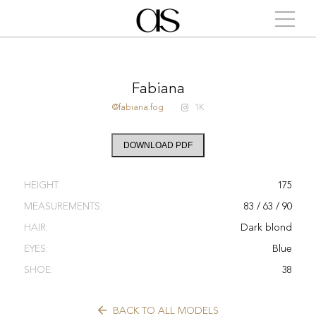
Fabiana
@fabiana.fog
1K
DOWNLOAD PDF
HEIGHT:
175
MEASUREMENTS:
83 / 63 / 90
HAIR:
Dark blond
EYES:
Blue
SHOE:
38
BACK TO ALL MODELS