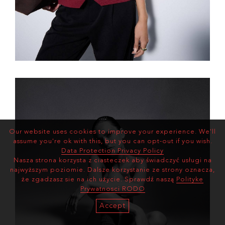
Our website uses cookies to improve your experience. We'll
assume you're ok with this, but you can opt-out if you wish.
Data Protection Privacy Policy
Nasza strona korzysta z ciasteczek aby świadczyć usługi na
najwyższym poziomie. Dalsze korzystanie ze strony oznacza,
że zgadzasz sie na ich użycie. Sprawdź naszą
Polityke
Prywatnosci RODO
Accept