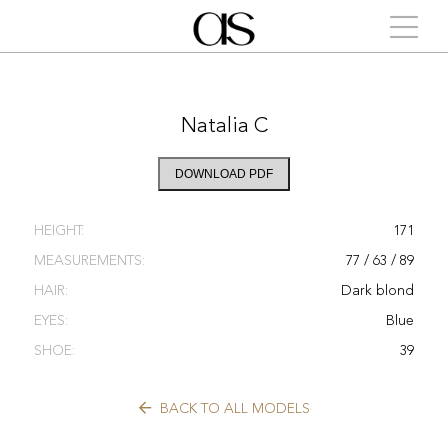
Natalia C
DOWNLOAD PDF
HEIGHT:
171
MEASUREMENTS:
77 / 63 / 89
HAIR:
Dark blond
EYES:
Blue
SHOE:
39
BACK TO ALL MODELS