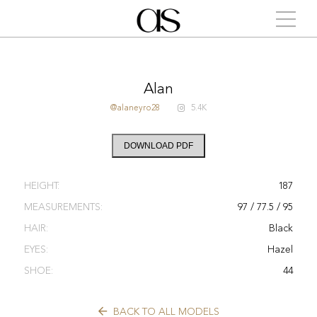
Alan
@alaneyro28
5.4K
DOWNLOAD PDF
HEIGHT:
187
MEASUREMENTS:
97 / 77.5 / 95
HAIR:
Black
EYES:
Hazel
SHOE:
44
BACK TO ALL MODELS