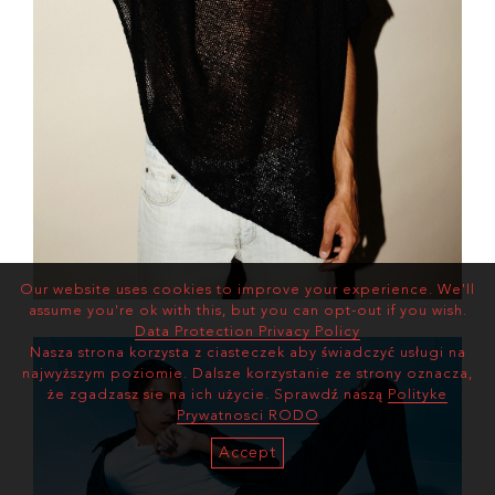
Our website uses cookies to improve your experience. We'll
assume you're ok with this, but you can opt-out if you wish.
Data Protection Privacy Policy
Nasza strona korzysta z ciasteczek aby świadczyć usługi na
najwyższym poziomie. Dalsze korzystanie ze strony oznacza,
że zgadzasz sie na ich użycie. Sprawdź naszą
Polityke
Prywatnosci RODO
Accept