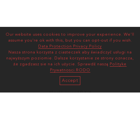
Our website uses cookies to improve your experience. We'll
assume you're ok with this, but you can opt-out if you wish.
Data Protection Privacy Policy
Nasza strona korzysta z ciasteczek aby świadczyć usługi na
najwyższym poziomie. Dalsze korzystanie ze strony oznacza,
że zgadzasz sie na ich użycie. Sprawdź naszą
Polityke
Prywatnosci RODO
Accept
All rights reserved © 2026
AS MANAGEMENT
Terms and Conditions |
Privacy Policy
mediaslide model agency software
ul. Wawelska 78/30
02-093, Warszawa, Poland
(enter via Zygmunta Glogera 1)