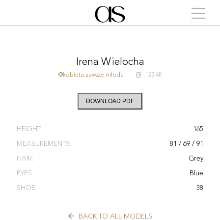
Irena Wielocha
@kobieta.zawsze.mloda
123.4K
DOWNLOAD PDF
HEIGHT:
165
MEASUREMENTS:
81 / 69 / 91
HAIR:
Grey
EYES:
Blue
SHOE:
38
BACK TO ALL MODELS