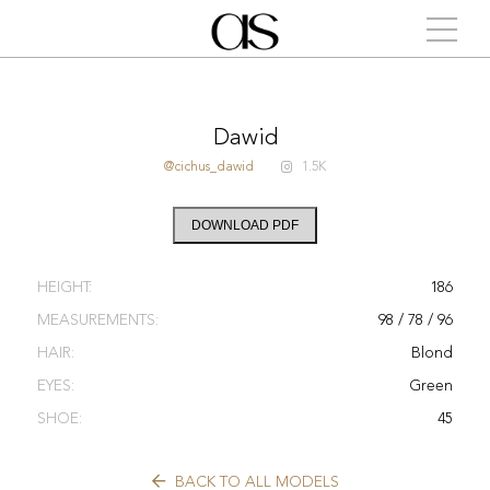
Dawid
@cichus_dawid
1.5K
DOWNLOAD PDF
HEIGHT:
186
MEASUREMENTS:
98 / 78 / 96
HAIR:
Blond
EYES:
Green
SHOE:
45
BACK TO ALL MODELS