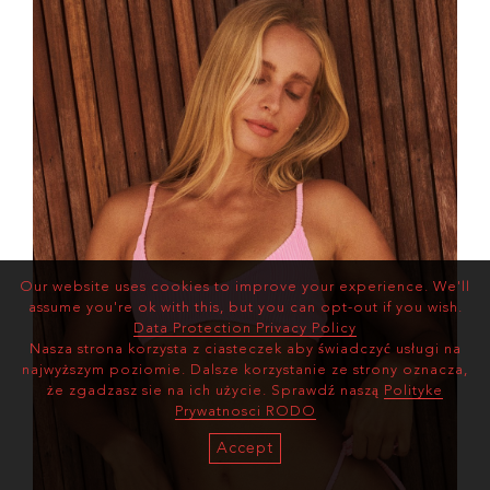
Our website uses cookies to improve your experience. We'll
assume you're ok with this, but you can opt-out if you wish.
Data Protection Privacy Policy
Nasza strona korzysta z ciasteczek aby świadczyć usługi na
najwyższym poziomie. Dalsze korzystanie ze strony oznacza,
że zgadzasz sie na ich użycie. Sprawdź naszą
Polityke
Prywatnosci RODO
Accept