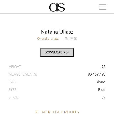
Natalia Uliasz
@natalia_uliasz
49.5K
DOWNLOAD PDF
HEIGHT:
175
MEASUREMENTS:
80 / 59 / 90
HAIR:
Blond
EYES:
Blue
SHOE:
39
BACK TO ALL MODELS