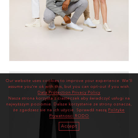
Our website uses cookies to improve your experience. We'll
assume you're ok with this, but you can opt-out if you wish.
Data Protection Privacy Policy
Nasza strona korzysta z ciasteczek aby świadczyć usługi na
najwyższym poziomie. Dalsze korzystanie ze strony oznacza,
że zgadzasz sie na ich użycie. Sprawdź naszą
Polityke
Prywatnosci RODO
Accept