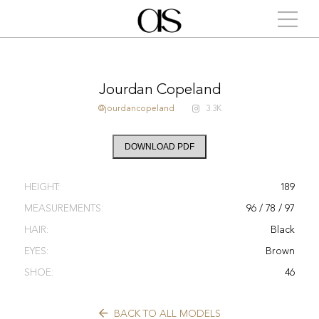
Jourdan Copeland
@jourdancopeland
3.3K
DOWNLOAD PDF
HEIGHT:
189
MEASUREMENTS:
96 / 78 / 97
HAIR:
Black
EYES:
Brown
SHOE:
46
BACK TO ALL MODELS