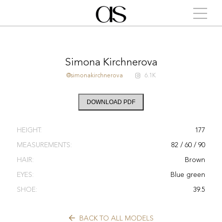
Simona Kirchnerova
@simonakirchnerova
6.1K
DOWNLOAD PDF
HEIGHT:
177
MEASUREMENTS:
82 / 60 / 90
HAIR:
Brown
EYES:
Blue green
SHOE:
39.5
BACK TO ALL MODELS