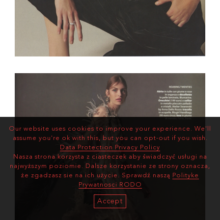
Our website uses cookies to improve your experience. We'll
assume you're ok with this, but you can opt-out if you wish.
Data Protection Privacy Policy
Nasza strona korzysta z ciasteczek aby świadczyć usługi na
najwyższym poziomie. Dalsze korzystanie ze strony oznacza,
że zgadzasz sie na ich użycie. Sprawdź naszą
Polityke
Prywatnosci RODO
Accept