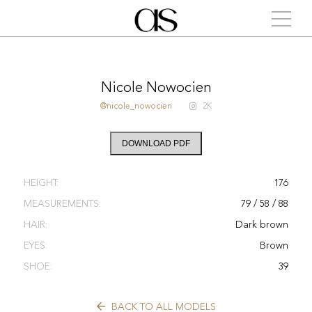
Nicole Nowocien
@nicole_nowocien
2K
DOWNLOAD PDF
HEIGHT:
176
MEASUREMENTS:
79 / 58 / 88
HAIR:
Dark brown
EYES:
Brown
SHOE:
39
BACK TO ALL MODELS