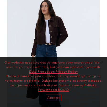
Our website uses cookies to improve your experience. We'll
assume you're ok with this, but you can opt-out if you wish.
Data Protection Privacy Policy
Nasza strona korzysta z ciasteczek aby świadczyć usługi na
najwyższym poziomie. Dalsze korzystanie ze strony oznacza,
że zgadzasz sie na ich użycie. Sprawdź naszą
Polityke
Prywatnosci RODO
Accept