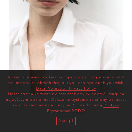
Our website uses cookies to improve your experience. We'll
assume you're ok with this, but you can opt-out if you wish.
Data Protection Privacy Policy
Nasza strona korzysta z ciasteczek aby świadczyć usługi na
najwyższym poziomie. Dalsze korzystanie ze strony oznacza,
że zgadzasz sie na ich użycie. Sprawdź naszą
Polityke
Prywatnosci RODO
Accept