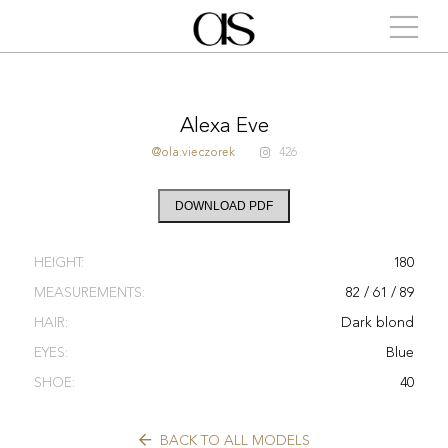
Alexa Eve
@ola.vieczorek
426
DOWNLOAD PDF
HEIGHT:
180
MEASUREMENTS:
82 / 61 / 89
HAIR:
Dark blond
EYES:
Blue
SHOE:
40
BACK TO ALL MODELS