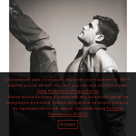
Our website uses cookies to improve your experience. We'll
assume you're ok with this, but you can opt-out if you wish.
Data Protection Privacy Policy
Nasza strona korzysta z ciasteczek aby świadczyć usługi na
najwyższym poziomie. Dalsze korzystanie ze strony oznacza,
że zgadzasz sie na ich użycie. Sprawdź naszą
Polityke
Prywatnosci RODO
Accept