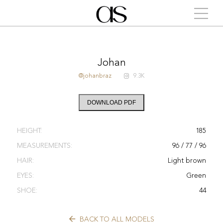
Johan
@johanbraz
9.3K
DOWNLOAD PDF
HEIGHT:
185
MEASUREMENTS:
96 / 77 / 96
HAIR:
Light brown
EYES:
Green
SHOE:
44
BACK TO ALL MODELS