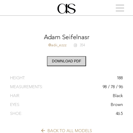
Adam Seifelnasr
@adii_ezzz
354
DOWNLOAD PDF
HEIGHT:
188
MEASUREMENTS:
98 / 78 / 96
HAIR:
Black
EYES:
Brown
SHOE:
46.5
BACK TO ALL MODELS