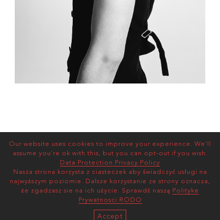
Our website uses cookies to improve your experience. We'll
assume you're ok with this, but you can opt-out if you wish.
Data Protection Privacy Policy
Nasza strona korzysta z ciasteczek aby świadczyć usługi na
najwyższym poziomie. Dalsze korzystanie ze strony oznacza,
że zgadzasz sie na ich użycie. Sprawdź naszą
Polityke
Prywatnosci RODO
Accept