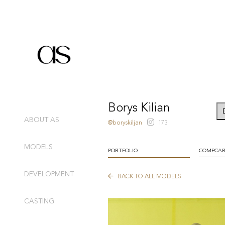
Borys Kilian
ABOUT AS
@boryskiljan
173
MODELS
PORTFOLIO
COMPCA
DEVELOPMENT
BACK TO ALL MODELS
CASTING