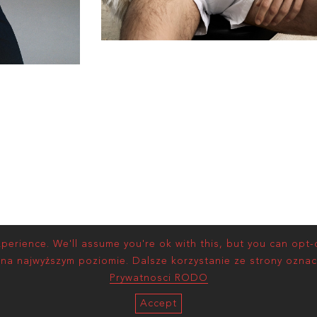
erience. We'll assume you're ok with this, but you can opt-o
 na najwyższym poziomie. Dalsze korzystanie ze strony oznac
Prywatnosci RODO
Accept