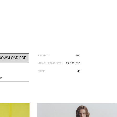
HEIGHT:
188
DOWNLOAD PDF
MEASUREMENTS:
93 / 72 / 93
SHOE:
43
RD