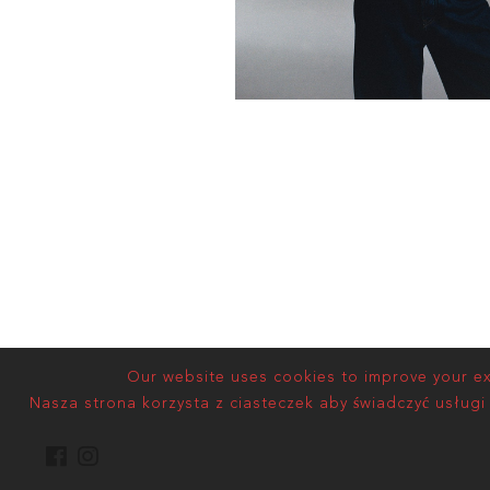
Our website uses cookies to improve your exp
Nasza strona korzysta z ciasteczek aby świadczyć usługi