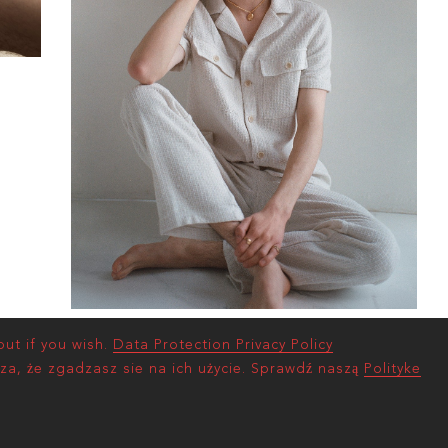
ut if you wish.
Data Protection Privacy Policy
za, że zgadzasz sie na ich użycie. Sprawdź naszą
Polityke