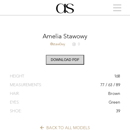
Amelia Stawowy
@staw0wy
0
DOWNLOAD PDF
HEIGHT:
168
MEASUREMENTS:
77 / 63 / 89
HAIR:
Brown
EYES:
Green
SHOE:
39
BACK TO ALL MODELS