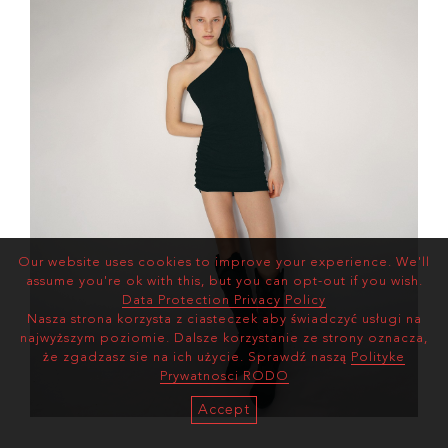
Our website uses cookies to improve your experience. We'll
assume you're ok with this, but you can opt-out if you wish.
Data Protection Privacy Policy
Nasza strona korzysta z ciasteczek aby świadczyć usługi na
najwyższym poziomie. Dalsze korzystanie ze strony oznacza,
że zgadzasz sie na ich użycie. Sprawdź naszą
Polityke
Prywatnosci RODO
Accept