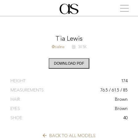
Tia Lewis
@tialew
34.5K
DOWNLOAD PDF
HEIGHT:
174
MEASUREMENTS:
76.5 / 61.5 / 85
HAIR:
Brown
EYES:
Brown
SHOE:
40
BACK TO ALL MODELS