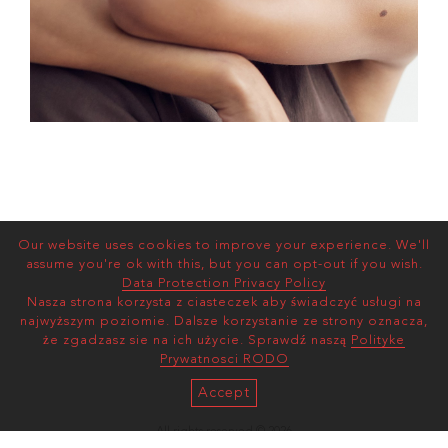
Our website uses cookies to improve your experience. We'll
assume you're ok with this, but you can opt-out if you wish.
Data Protection Privacy Policy
Nasza strona korzysta z ciasteczek aby świadczyć usługi na
najwyższym poziomie. Dalsze korzystanie ze strony oznacza,
że zgadzasz sie na ich użycie. Sprawdź naszą
Polityke
Prywatnosci RODO
Accept
All rights reserved © 2026