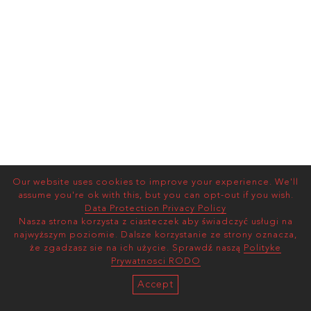
Our website uses cookies to improve your experience. We'll
assume you're ok with this, but you can opt-out if you wish.
Data Protection Privacy Policy
Nasza strona korzysta z ciasteczek aby świadczyć usługi na
najwyższym poziomie. Dalsze korzystanie ze strony oznacza,
że zgadzasz sie na ich użycie. Sprawdź naszą
Polityke
Prywatnosci RODO
Accept