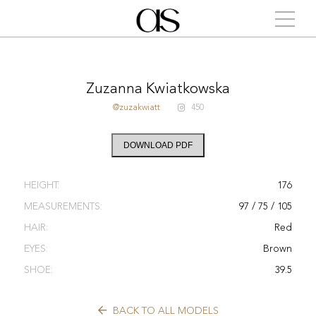
Zuzanna Kwiatkowska
@zuzakwiatt
450
DOWNLOAD PDF
HEIGHT:
176
MEASUREMENTS:
97 / 75 / 105
HAIR:
Red
EYES:
Brown
SHOE:
39.5
BACK TO ALL MODELS