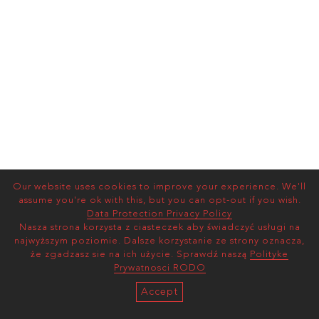
Our website uses cookies to improve your experience. We'll
assume you're ok with this, but you can opt-out if you wish.
Data Protection Privacy Policy
Nasza strona korzysta z ciasteczek aby świadczyć usługi na
najwyższym poziomie. Dalsze korzystanie ze strony oznacza,
że zgadzasz sie na ich użycie. Sprawdź naszą
Polityke
Prywatnosci RODO
Accept