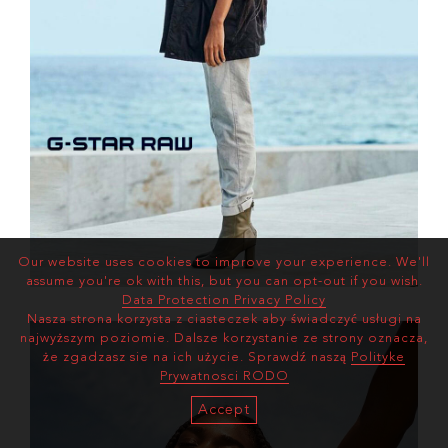
Our website uses cookies to improve your experience. We'll
assume you're ok with this, but you can opt-out if you wish.
Data Protection Privacy Policy
Nasza strona korzysta z ciasteczek aby świadczyć usługi na
najwyższym poziomie. Dalsze korzystanie ze strony oznacza,
że zgadzasz sie na ich użycie. Sprawdź naszą
Polityke
Prywatnosci RODO
Accept