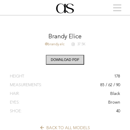
Brandy Elice
@brandy.elc
37.5K
DOWNLOAD PDF
HEIGHT:
178
MEASUREMENTS:
85 / 62 / 90
HAIR:
Black
EYES:
Brown
SHOE:
40
BACK TO ALL MODELS