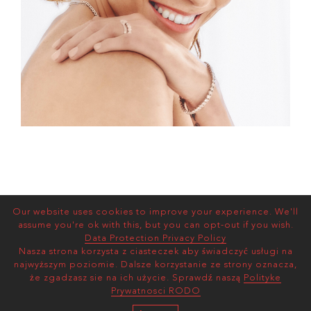
Our website uses cookies to improve your experience. We'll
assume you're ok with this, but you can opt-out if you wish.
Data Protection Privacy Policy
Nasza strona korzysta z ciasteczek aby świadczyć usługi na
najwyższym poziomie. Dalsze korzystanie ze strony oznacza,
że zgadzasz sie na ich użycie. Sprawdź naszą
Polityke
Prywatnosci RODO