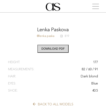
Lenka Paskova
@lenka.paska
819
DOWNLOAD PDF
HEIGHT:
177
MEASUREMENTS:
82 / 60 / 91
HAIR:
Dark blond
EYES:
Blue
SHOE:
40.5
BACK TO ALL MODELS