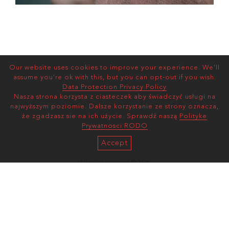
Our website uses cookies to improve your experience. We'll
assume you're ok with this, but you can opt-out if you wish.
Data Protection Privacy Policy
Nasza strona korzysta z ciasteczek aby świadczyć usługi na
najwyższym poziomie. Dalsze korzystanie ze strony oznacza,
że zgadzasz sie na ich użycie. Sprawdź naszą
Polityke
Prywatnosci RODO
Accept
All rights reserved © 2026
AS MANAGEMENT
Terms and Conditions |
Privacy Policy
mediaslide model agency software
ul. Wawelska 78/30