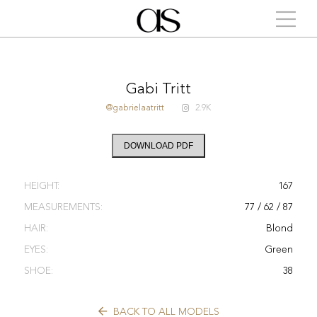
Gabi Tritt
@gabrielaatritt
2.9K
DOWNLOAD PDF
HEIGHT:
167
MEASUREMENTS:
77 / 62 / 87
HAIR:
Blond
EYES:
Green
SHOE:
38
BACK TO ALL MODELS