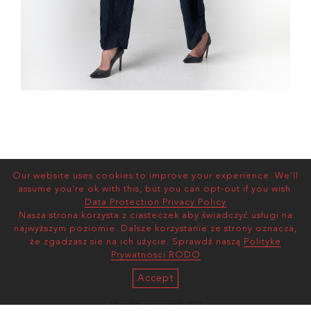
Our website uses cookies to improve your experience. We'll
assume you're ok with this, but you can opt-out if you wish.
Data Protection Privacy Policy
Nasza strona korzysta z ciasteczek aby świadczyć usługi na
najwyższym poziomie. Dalsze korzystanie ze strony oznacza,
że zgadzasz sie na ich użycie. Sprawdź naszą
Polityke
Prywatnosci RODO
Accept
All rights reserved © 2026