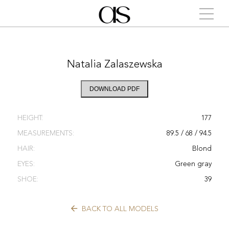
Natalia Zalaszewska
DOWNLOAD PDF
HEIGHT:
177
MEASUREMENTS:
89.5 / 68 / 94.5
HAIR:
Blond
EYES:
Green gray
SHOE:
39
BACK TO ALL MODELS