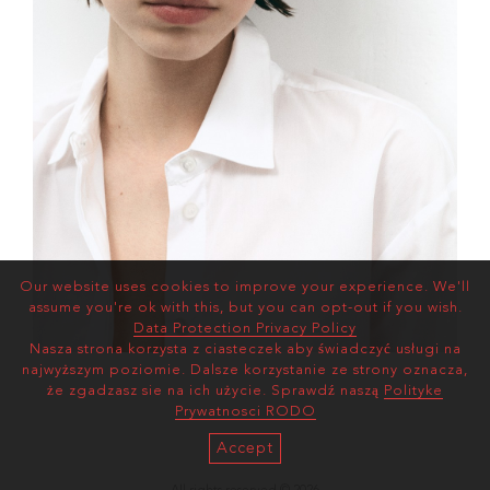
Our website uses cookies to improve your experience. We'll
assume you're ok with this, but you can opt-out if you wish.
Data Protection Privacy Policy
Nasza strona korzysta z ciasteczek aby świadczyć usługi na
najwyższym poziomie. Dalsze korzystanie ze strony oznacza,
że zgadzasz sie na ich użycie. Sprawdź naszą
Polityke
Prywatnosci RODO
Accept