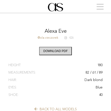
Alexa Eve
@ola.vieczorek
426
DOWNLOAD PDF
HEIGHT:
180
MEASUREMENTS:
82 / 61 / 89
HAIR:
Dark blond
EYES:
Blue
SHOE:
40
BACK TO ALL MODELS