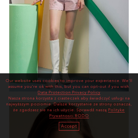
Our website uses cookies to improve your experience. We'll
assume you're ok with this, but you can opt-out if you wish.
Data Protection Privacy Policy
Nasza strona korzysta z ciasteczek aby świadczyć usługi na
najwyższym poziomie. Dalsze korzystanie ze strony oznacza,
że zgadzasz sie na ich użycie. Sprawdź naszą
Polityke
Prywatnosci RODO
Accept